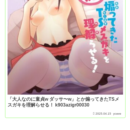
「大人なのに童貞w ダッサ〜w」とか煽ってきたTSメ
スガキを理解らせる！ k903azigr00030
2025.04.15
ycwve