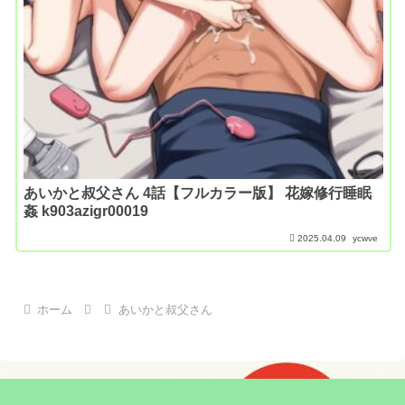
あいかと叔父さん 4話【フルカラー版】 花嫁修行睡眠
姦 k903azigr00019
2025.04.09
ycwve
ホーム
あいかと叔父さん