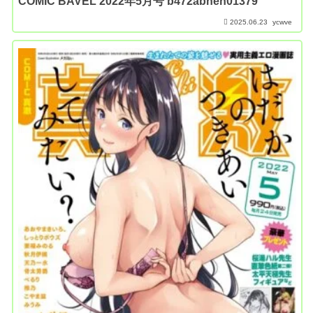
COMIC BAVEL 2022年5月号 b472abnen01379
2025.06.23
ycwve