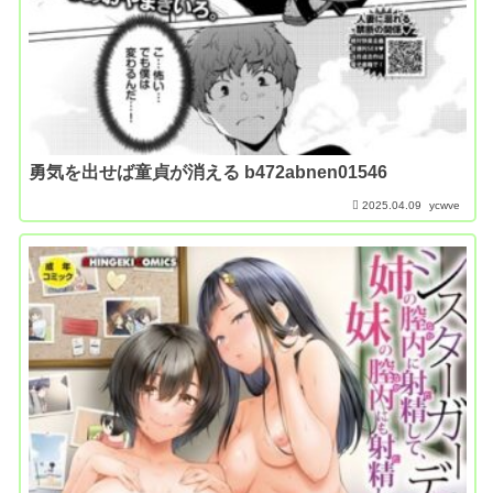
勇気を出せば童貞が消える b472abnen01546
2025.04.09
ycwve