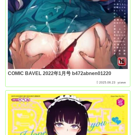
COMIC BAVEL 2022年1月号 b472abnen01220
2025.06.23
ycwve