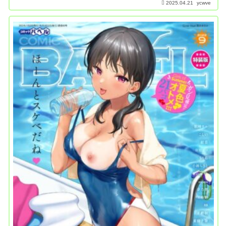
2025.04.21
ycwve