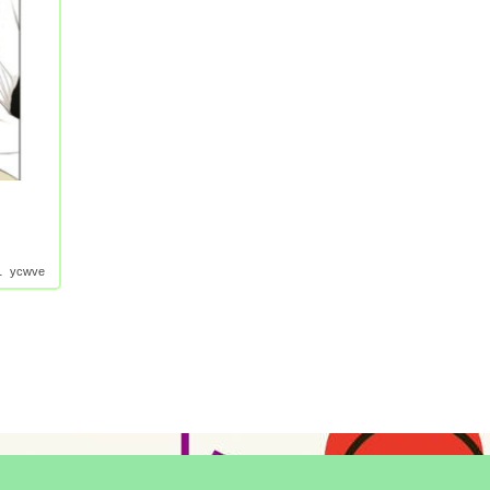
1
ycwve