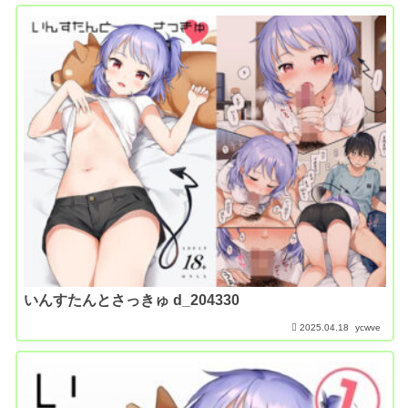
いんすたんとさっきゅ d_204330
2025.04.18
ycwve