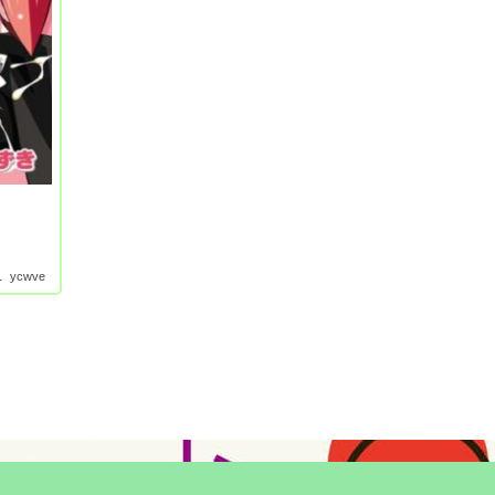
1
ycwve