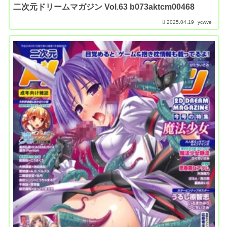
二次元ドリームマガジン Vol.63 b073aktcm00468
2025.04.19
ycwve