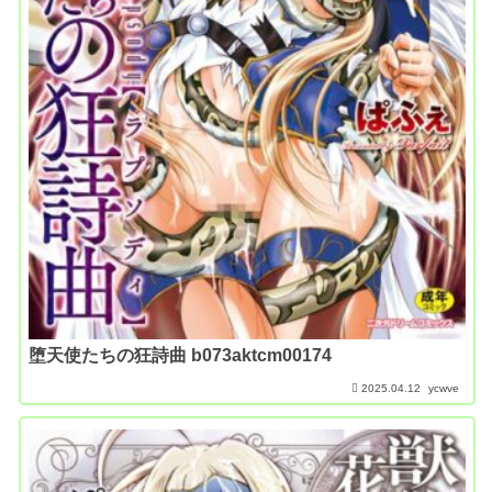
堕天使たちの狂詩曲 b073aktcm00174
2025.04.12
ycwve