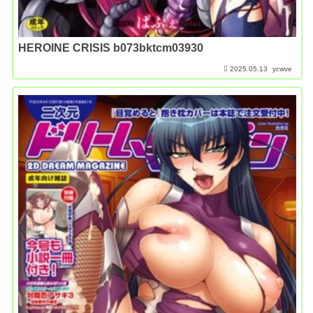
HEROINE CRISIS b073bktcm03930
2025.05.13
ycwve