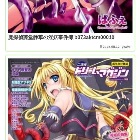
魔探偵藤堂静華の淫妖事件簿 b073aktcm00010
2025.08.17
ycwve