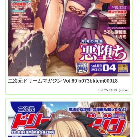
二次元ドリームマガジン Vol.69 b073bktcm00018
2025.04.19
ycwve