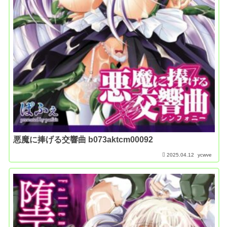
悪魔に捧げる交響曲 b073aktcm00092
2025.04.12
ycwve