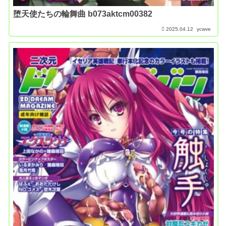
堕天使たちの輪舞曲 b073aktcm00382
2025.04.12
ycwve