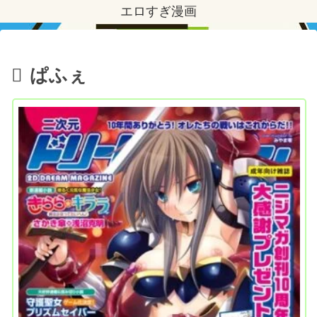
エロすぎ漫画
ぱふぇ