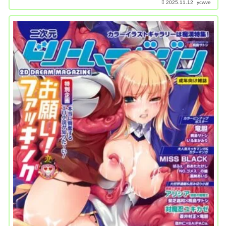
2025.11.12
ycwve