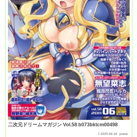
二次元ドリームマガジン Vol.58 b073bktcm00498
2025.04.16
ycwve