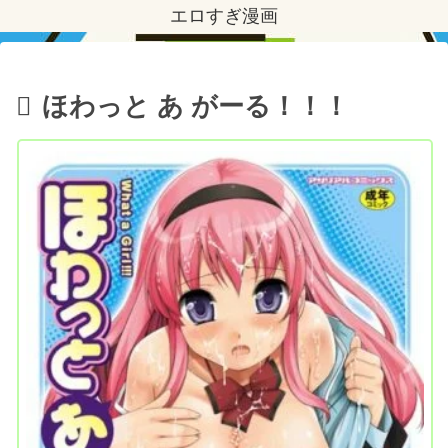
エロすぎ漫画
ほわっと あ がーる！！！