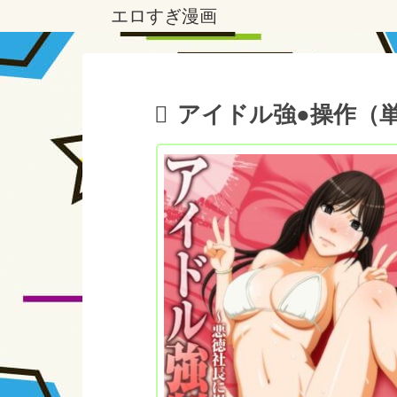
エロすぎ漫画
アイドル強●操作（