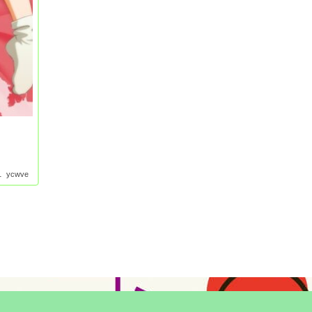
1
ycwve