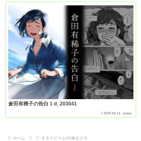
倉田有稀子の告白 1 d_203041
2025.04.21
ycwve
ホーム
オタクビーム/大塚まひろ