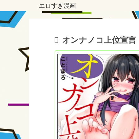
エロすぎ漫画
オンナノコ上位宣言