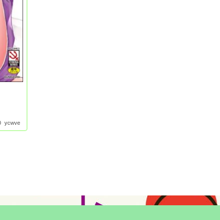
0
ycwve