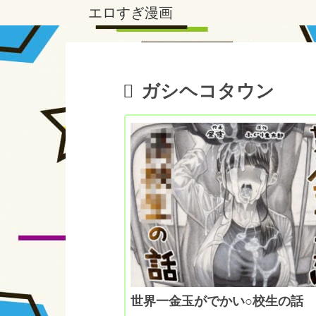
エロすぎ漫画
ガシヘコタウン
世界一金玉がでかい○校生の話