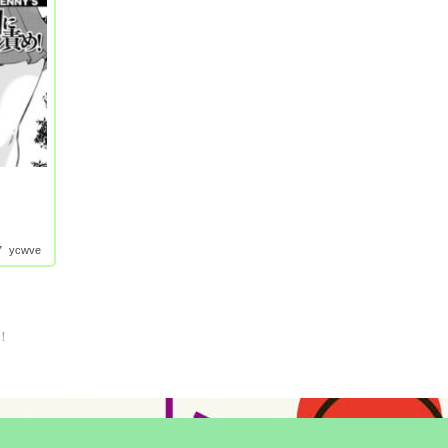
7
ycwve
！