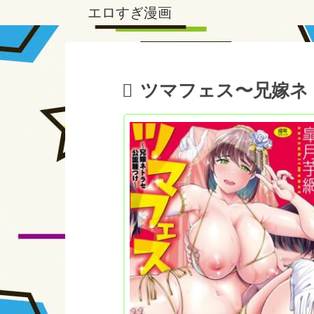
エロすぎ漫画
ツマフェス〜兄嫁ネ