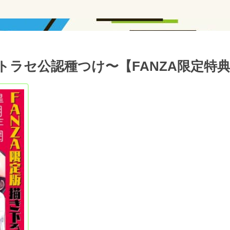
トラセ公認種つけ〜【FANZA限定特