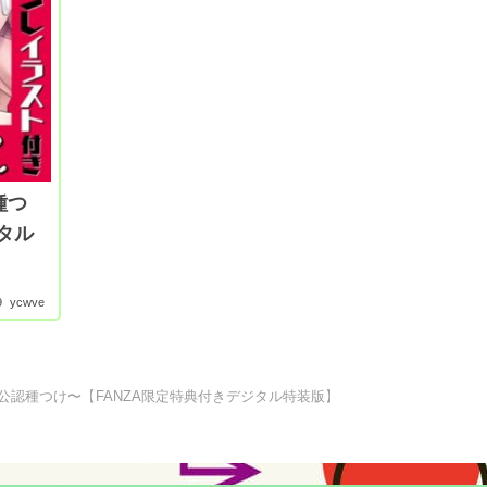
種つ
タル
9
ycwve
公認種つけ〜【FANZA限定特典付きデジタル特装版】