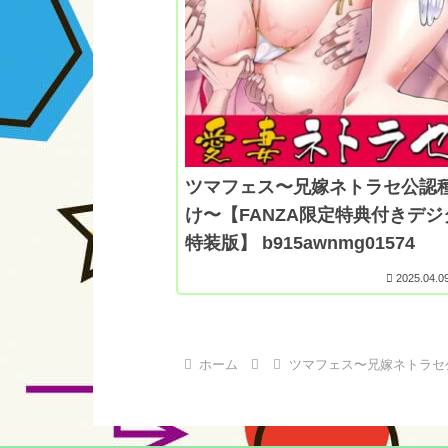
ツマフェス〜兄嫁ネトラセ公認
け〜【FANZA限定特典付きデジ
特装版】 b915awnmg01574
2025.04.0
ホーム
ツマフェス〜兄嫁ネトラセ