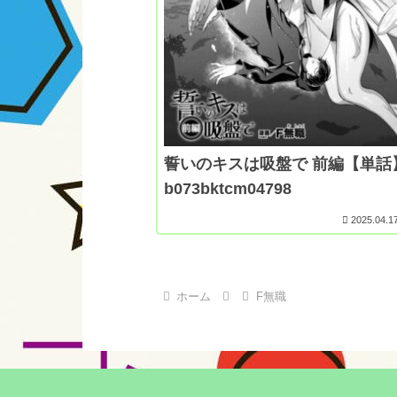
誓いのキスは吸盤で 前編【単話
b073bktcm04798
2025.04.1
ホーム
F無職