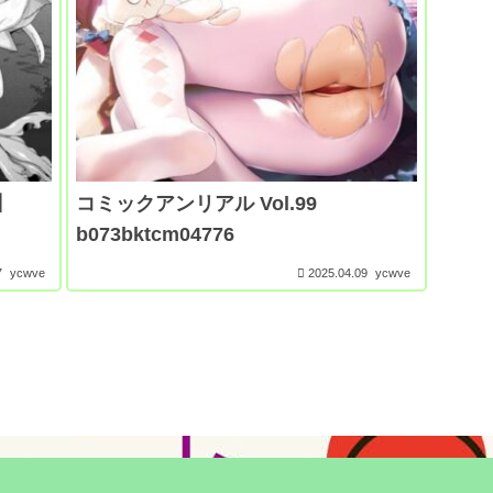
】
コミックアンリアル Vol.99
b073bktcm04776
7
ycwve
2025.04.09
ycwve