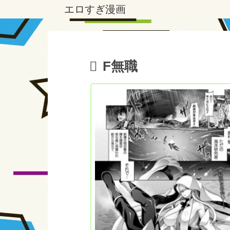
エロすぎ漫画
F無職