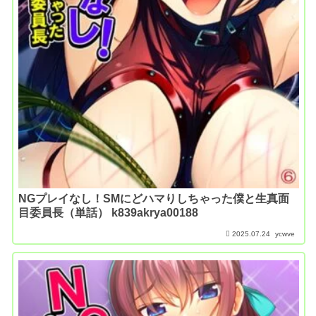
NGプレイなし！SMにどハマりしちゃった僕と生真面
目委員長（単話） k839akrya00188
2025.07.24
ycwve