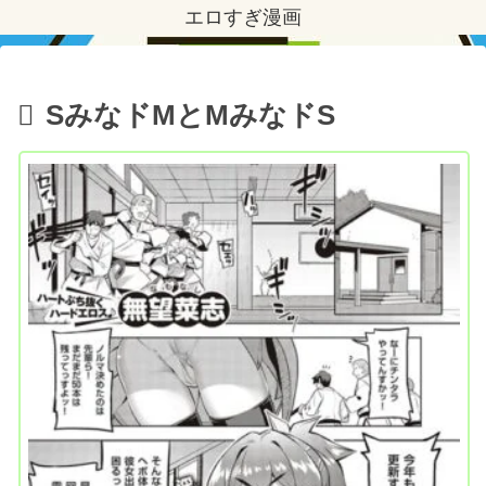
エロすぎ漫画
SみなドMとMみなドS