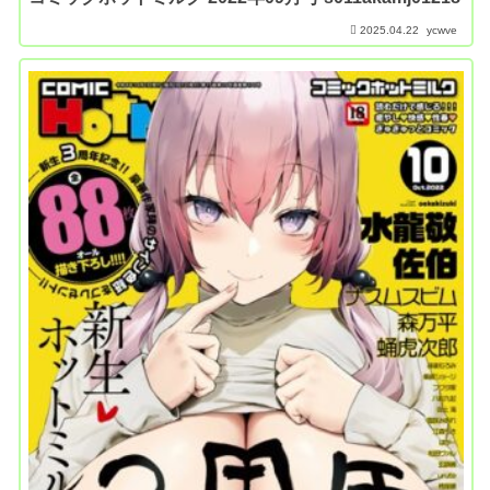
2025.04.22
ycwve