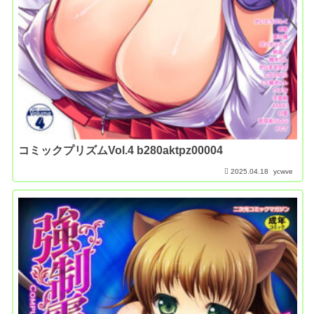
コミックプリズムVol.4 b280aktpz00004
2025.04.18
ycwve