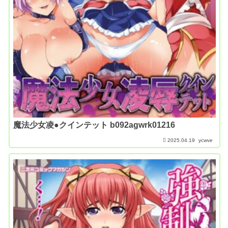
魔法少女凌●クインテット b092agwrk01216
2025.04.19
ycwve