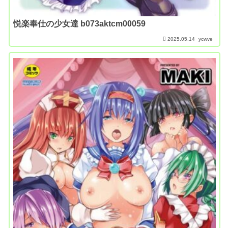
悦楽奉仕の少女達 b073aktcm00059
2025.05.14
ycwve