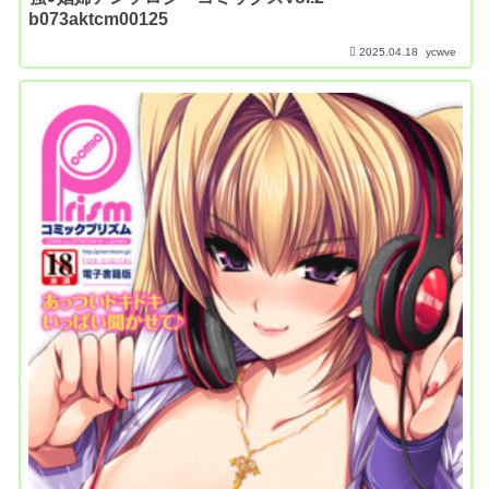
b073aktcm00125
2025.04.18
ycwve