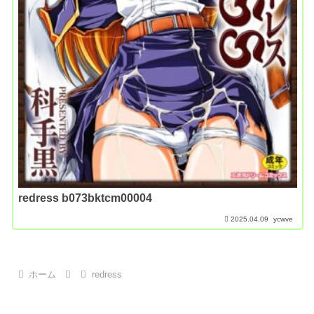
redress b073bktcm00004
2025.04.09
ycwve
ホーム
redress