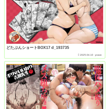
どたぷんショートBOX17 d_193735
2025.04.10
ycwve