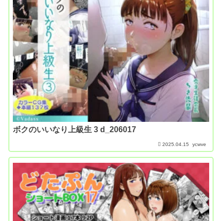
ボクのいいなり上級生 3 d_206017
2025.04.15
ycwve